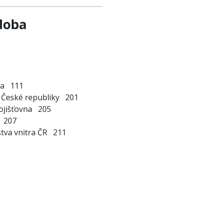
doba
vna 111
na České republiky 201
 pojišťovna 205
vna 207
tva vnitra ČR 211